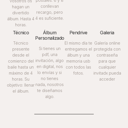
postales. 6 y 8
vosotros os
conllevan
hagan un
recargo, pero
divertido
4 es suficiente.
álbum. Hasta 4
horas.
Técnico
Álbum
Pendrive
Galeria
Personalizado
Técnico
El mismo día te
Galería online
Si tienes un
presente
entregamos el
protegida con
pdf, una
desde el
álbum y una
contraseña
invitación, algo
comienzo del
memoria usb
para que
en digital, nos
baile hasta un
con todos las
cualquier
lo envías y si
máximo de 4
fotos.
invitadx pueda
no tienes
horas. Su
acceder
nada, nosotros
objetivo: llenar
te diseñamos
el álbum.
algo.