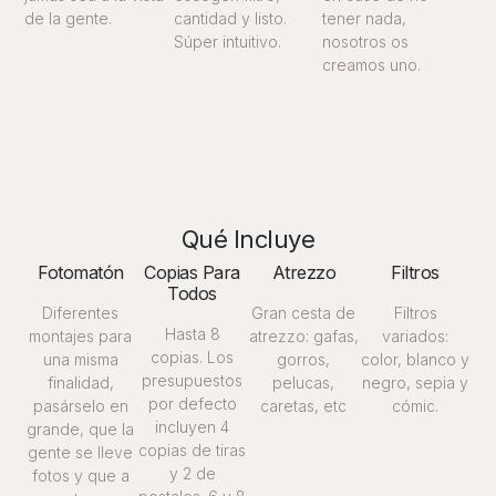
de la gente.
cantidad y listo.
tener nada,
Súper intuitivo.
nosotros os
creamos uno.
Qué Incluye
Fotomatón
Copias Para
Atrezzo
Filtros
Todos
Diferentes
Gran cesta de
Filtros
Hasta 8
montajes para
atrezzo: gafas,
variados:
copias. Los
una misma
gorros,
color, blanco y
presupuestos
finalidad,
pelucas,
negro, sepia y
por defecto
pasárselo en
caretas, etc
cómic.
incluyen 4
grande, que la
copias de tiras
gente se lleve
y 2 de
fotos y que a